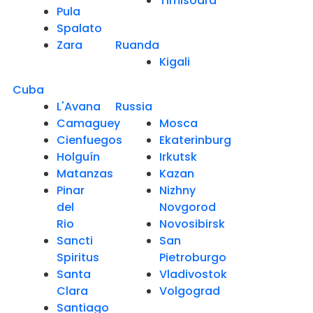
Timisoara
Pula
Spalato
Zara
Ruanda
Kigali
Cuba
L'Avana
Russia
Camaguey
Mosca
Cienfuegos
Ekaterinburg
Holguín
Irkutsk
Matanzas
Kazan
Pinar
Nizhny
del
Novgorod
Rio
Novosibirsk
Sancti
San
Spiritus
Pietroburgo
Santa
Vladivostok
Clara
Volgograd
Santiago