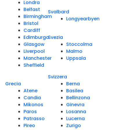
Londra
Belfast
Svalbard
Birmingham
Longyearbyen
Bristol
Cardiff
Edimburgo
Svezia
Glasgow
Stoccolma
Liverpool
Malmo
Manchester
Uppsala
Sheffield
Svizzera
Grecia
Berna
Atene
Basilea
Candia
Bellinzona
Mikonos
Ginevra
Paros
Losanna
Patrasso
Lucerna
Pireo
Zurigo