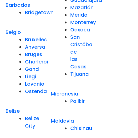
Guadalajara
Barbados
Mazatlán
Bridgetown
Merida
Monterrey
Oaxaca
Belgio
San
Bruxelles
Cristóbal
Anversa
de
Bruges
las
Charleroi
Casas
Gand
Tijuana
Liegi
Lovanio
Ostenda
Micronesia
Palikir
Belize
Belize
Moldavia
City
Chisinau