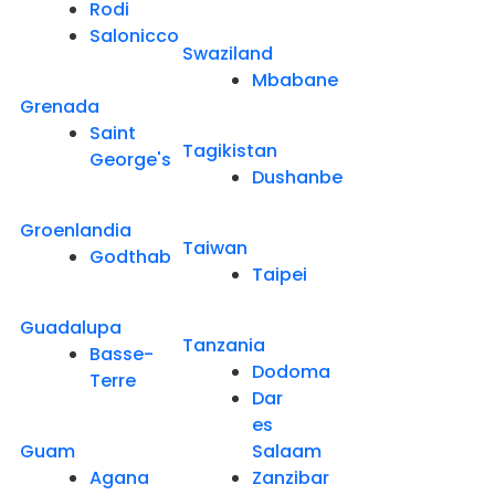
Rodi
Salonicco
Swaziland
Mbabane
Grenada
Saint
Tagikistan
George's
Dushanbe
Groenlandia
Taiwan
Godthab
Taipei
Guadalupa
Tanzania
Basse-
Dodoma
Terre
Dar
es
Guam
Salaam
Agana
Zanzibar