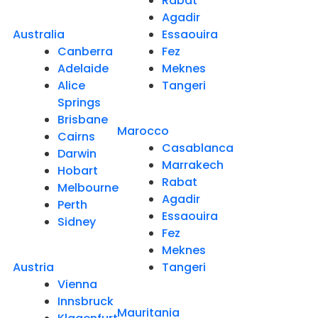
Rabat
Agadir
Australia
Essaouira
Canberra
Fez
Adelaide
Meknes
Alice
Tangeri
Springs
Brisbane
Marocco
Cairns
Casablanca
Darwin
Marrakech
Hobart
Rabat
Melbourne
Agadir
Perth
Essaouira
Sidney
Fez
Meknes
Austria
Tangeri
Vienna
Innsbruck
Mauritania