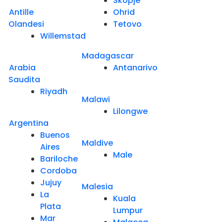
Skopje
Antille
Ohrid
Olandesi
Tetovo
Willemstad
Madagascar
Arabia
Antanarivo
Saudita
Riyadh
Malawi
Lilongwe
Argentina
Buenos
Maldive
Aires
Male
Bariloche
Cordoba
Jujuy
Malesia
La
Kuala
Plata
Lumpur
Mar