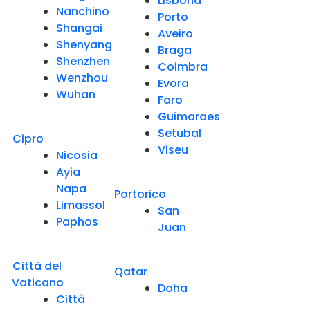
Lisbona
Nanchino
Porto
Shangai
Aveiro
Shenyang
Braga
Shenzhen
Coimbra
Wenzhou
Evora
Wuhan
Faro
Guimaraes
Setubal
Cipro
Viseu
Nicosia
Ayia
Napa
Portorico
Limassol
San
Paphos
Juan
Città del
Qatar
Vaticano
Doha
Città