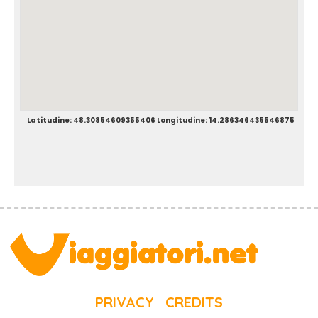
Latitudine: 48.30854609355406 Longitudine: 14.286346435546875
PRIVACY
CREDITS