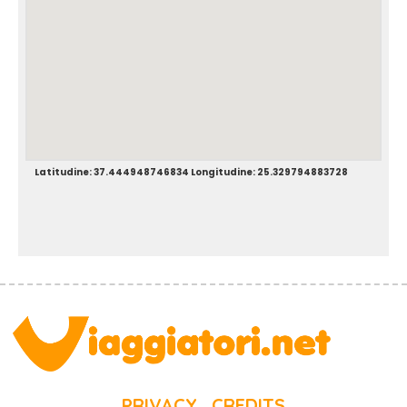
Latitudine: 37.444948746834 Longitudine: 25.329794883728
PRIVACY
CREDITS