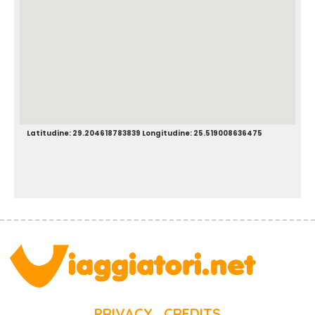
Latitudine: 29.204618783839 Longitudine: 25.519008636475
PRIVACY
CREDITS