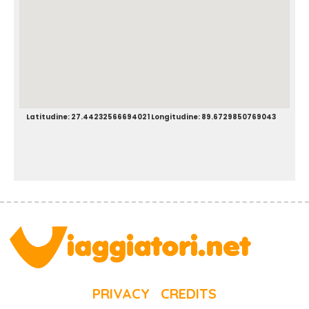
Latitudine: 27.44232566694021 Longitudine: 89.6729850769043
PRIVACY
CREDITS