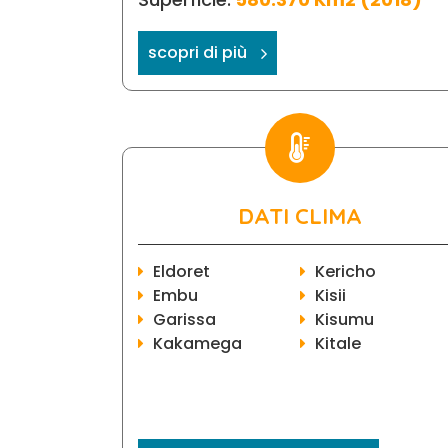
scopri di più
DATI CLIMA
Eldoret
Kericho
Embu
Kisii
Garissa
Kisumu
Kakamega
Kitale