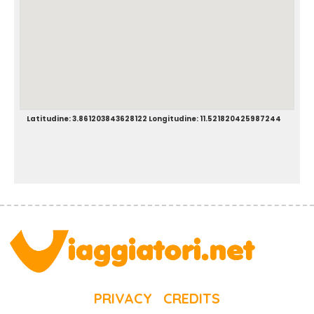
Latitudine: 3.861203843628122 Longitudine: 11.521820425987244
PRIVACY
CREDITS