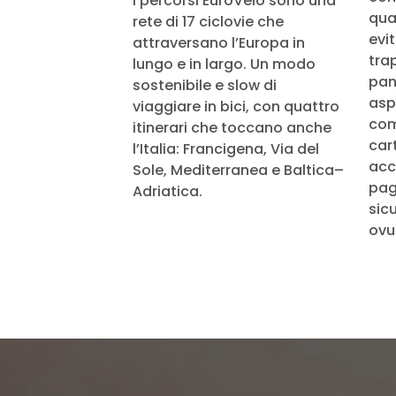
I percorsi EuroVelo sono una
qua
rete di 17 ciclovie che
evi
attraversano l’Europa in
tra
lungo e in largo. Un modo
pan
sostenibile e slow di
aspe
viaggiare in bici, con quattro
com
itinerari che toccano anche
cart
l’Italia: Francigena, Via del
acc
Sole, Mediterranea e Baltica–
pag
Adriatica.
sic
ovu