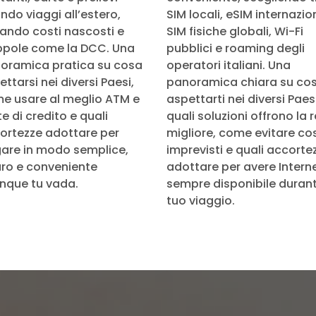
ndo viaggi all’estero,
SIM locali, eSIM internazion
tando costi nascosti e
SIM fisiche globali, Wi-Fi
ppole come la DCC. Una
pubblici e roaming degli
oramica pratica su cosa
operatori italiani. Una
ttarsi nei diversi Paesi,
panoramica chiara su co
e usare al meglio ATM e
aspettarti nei diversi Paesi
e di credito e quali
quali soluzioni offrono la 
ortezze adottare per
migliore, come evitare cos
are in modo semplice,
imprevisti e quali accorte
uro e conveniente
adottare per avere Intern
nque tu vada.
sempre disponibile durante
tuo viaggio.