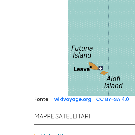
Fonte
wikivoyage.org
CC BY-SA 4.0
MAPPE SATELLITARI