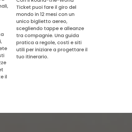
Con il Round-the-World
ali,
Ticket puoi fare il giro del
mondo in 12 mesi con un
unico biglietto aereo,
scegliendo tappe e alleanze
sa
tra compagnie. Una guida
,
pratica a regole, costi e siti
rete
utili per iniziare a progettare il
ti
tuo itinerario.
zze
et
 il