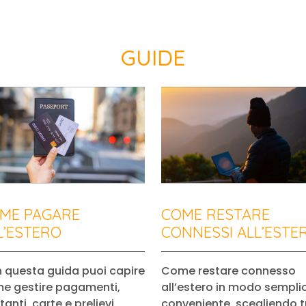
GUIDE
ME PAGARE
COME RESTARE
L’ESTERO
CONNESSI ALL’ESTE
 questa guida puoi capire
Come restare connesso
e gestire pagamenti,
all’estero in modo sempli
anti, carte e prelievi
conveniente, scegliendo t