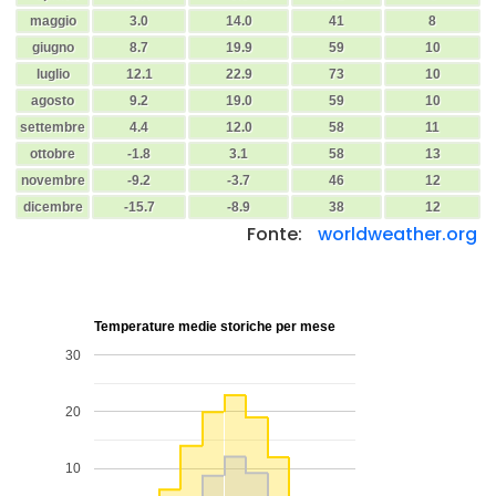
maggio
3.0
14.0
41
8
giugno
8.7
19.9
59
10
luglio
12.1
22.9
73
10
agosto
9.2
19.0
59
10
settembre
4.4
12.0
58
11
ottobre
-1.8
3.1
58
13
novembre
-9.2
-3.7
46
12
dicembre
-15.7
-8.9
38
12
Fonte:
worldweather.org
Temperature medie storiche per mese
30
20
10