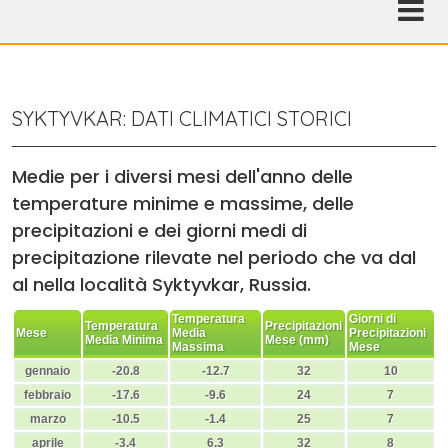
SYKTYVKAR: DATI CLIMATICI STORICI
Medie per i diversi mesi dell'anno delle
temperature minime e massime, delle
precipitazioni e dei giorni medi di
precipitazione rilevate nel periodo che va dal
al nella località Syktyvkar, Russia.
Temperatura
Giorni di
Temperatura
Precipitazioni
Mese
Media
Precipitazioni
Media Minima
Mese (mm)
Massima
Mese
gennaio
-20.8
-12.7
32
10
febbraio
-17.6
-9.6
24
7
marzo
-10.5
-1.4
25
7
aprile
-3.4
6.3
32
8