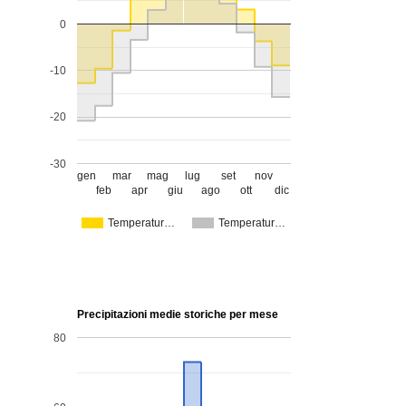
0
-10
-20
-30
gen
mar
mag
lug
set
nov
feb
apr
giu
ago
ott
dic
Temperatur…
Temperatur…
Precipitazioni medie storiche per mese
80