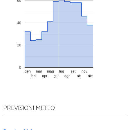
60
40
20
0
gen
mar
mag
lug
set
nov
feb
apr
giu
ago
ott
dic
PREVISIONI METEO