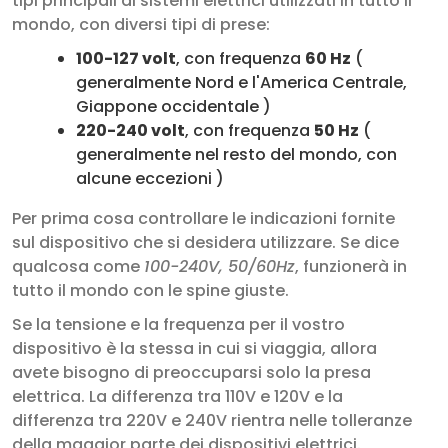
tipi principali di sistemi elettrici utilizzati in tutto il
mondo, con diversi tipi di prese:
100-127 volt
, con frequenza
60 Hz
(
generalmente Nord e l'America Centrale,
Giappone occidentale )
220-240 volt
, con frequenza
50 Hz
(
generalmente nel resto del mondo, con
alcune eccezioni )
Per prima cosa controllare le indicazioni fornite
sul dispositivo che si desidera utilizzare. Se dice
qualcosa come
100-240V, 50/60Hz
, funzionerà in
tutto il mondo con le spine giuste.
Se la tensione e la frequenza per il vostro
dispositivo è la stessa in cui si viaggia, allora
avete bisogno di preoccuparsi solo la presa
elettrica. La differenza tra 110V e 120V e la
differenza tra 220V e 240V rientra nelle tolleranze
della maggior parte dei dispositivi elettrici.