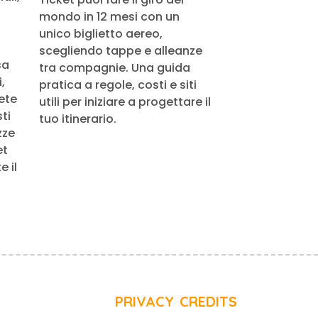
mondo in 12 mesi con un
unico biglietto aereo,
scegliendo tappe e alleanze
sa
tra compagnie. Una guida
,
pratica a regole, costi e siti
rete
utili per iniziare a progettare il
ti
tuo itinerario.
zze
et
 il
PRIVACY
CREDITS