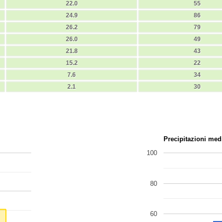
22.0
55
24.9
86
26.2
79
26.0
49
21.8
43
15.2
22
7.6
34
2.1
30
Precipitazioni med
100
80
60