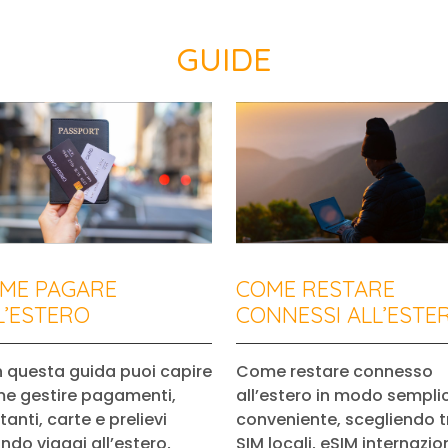
GUIDE
ME PAGARE
COME RESTARE
L’ESTERO
CONNESSI ALL’ESTE
 questa guida puoi capire
Come restare connesso
e gestire pagamenti,
all’estero in modo sempli
anti, carte e prelievi
conveniente, scegliendo t
ndo viaggi all’estero,
SIM locali, eSIM internazion