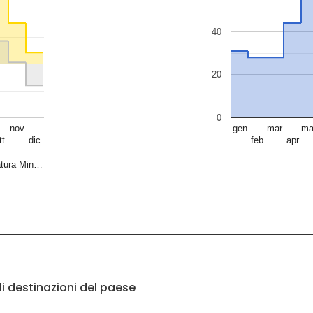
40
20
0
nov
gen
mar
ma
tt
dic
feb
apr
tura Min…
li destinazioni del paese