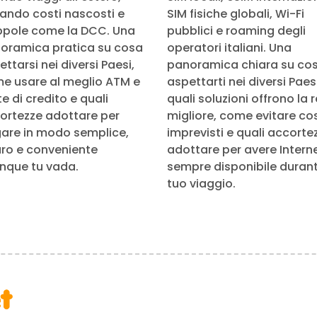
tando costi nascosti e
SIM fisiche globali, Wi-Fi
ppole come la DCC. Una
pubblici e roaming degli
oramica pratica su cosa
operatori italiani. Una
ttarsi nei diversi Paesi,
panoramica chiara su co
e usare al meglio ATM e
aspettarti nei diversi Paesi
e di credito e quali
quali soluzioni offrono la 
ortezze adottare per
migliore, come evitare cos
are in modo semplice,
imprevisti e quali accorte
uro e conveniente
adottare per avere Intern
nque tu vada.
sempre disponibile durante
tuo viaggio.