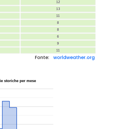
12
13
11
8
8
6
9
11
Fonte:
worldweather.org
ie storiche per mese