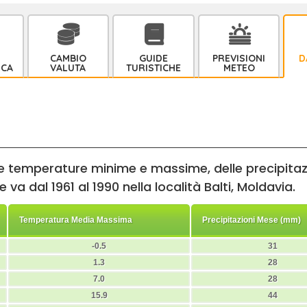
CAMBIO
GUIDE
PREVISIONI
D
ICA
VALUTA
TURISTICHE
METEO
lle temperature minime e massime, delle precipitazi
 va dal 1961 al 1990 nella località Balti, Moldavia.
Temperatura Media Massima
Precipitazioni Mese (mm)
-0.5
31
1.3
28
7.0
28
15.9
44