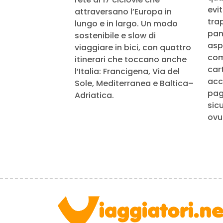
evi
attraversano l’Europa in
tra
lungo e in largo. Un modo
pan
sostenibile e slow di
aspe
viaggiare in bici, con quattro
com
itinerari che toccano anche
cart
l’Italia: Francigena, Via del
acc
Sole, Mediterranea e Baltica–
pag
Adriatica.
sic
ovu