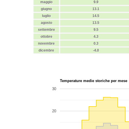
maggio
9.9
giugno
13.1
luglio
14.5
agosto
13.5
settembre
9.5
ottobre
4.3
novembre
0.3
dicembre
-4.0
Temperature medie storiche per mese
30
20