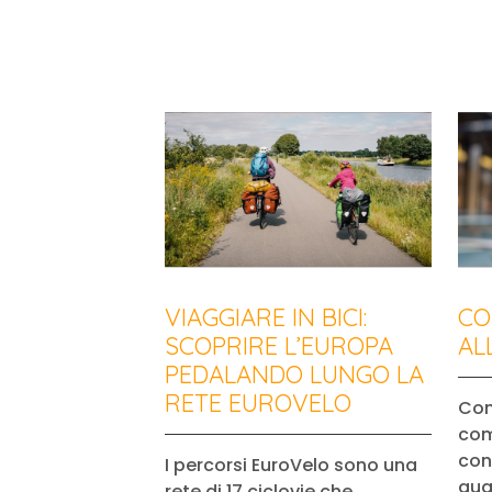
VIAGGIARE IN BICI:
CO
SCOPRIRE L’EUROPA
AL
PEDALANDO LUNGO LA
RETE EUROVELO
Con
com
cont
I percorsi EuroVelo sono una
qua
rete di 17 ciclovie che