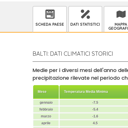
SCHEDA PAESE
DATI STATISTICI
MAPPA
GEOGRAF
BALTI: DATI CLIMATICI STORICI
Medie per i diversi mesi dell'anno de
precipitazione rilevate nel periodo che
Mese
Temperatura Media Minima
gennaio
-7.5
febbraio
-5.4
marzo
-1.6
aprile
4.5