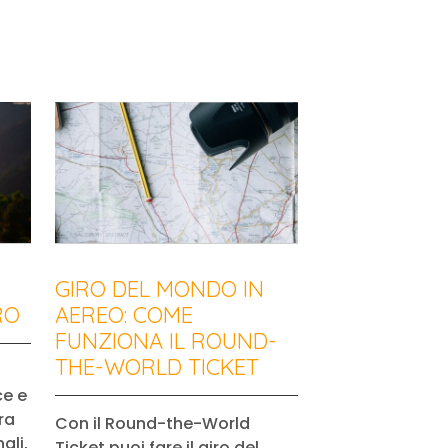
GIRO DEL MONDO IN
RO
AEREO: COME
FUNZIONA IL ROUND-
THE-WORLD TICKET
ce e
ra
Con il Round-the-World
ali,
Ticket puoi fare il giro del