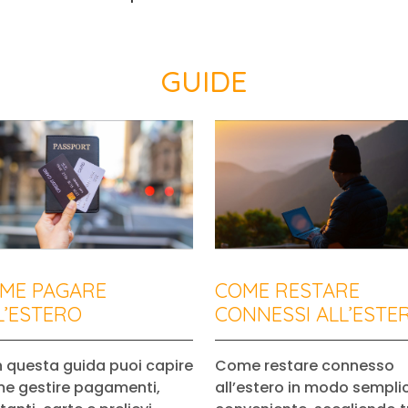
GUIDE
ME PAGARE
COME RESTARE
L’ESTERO
CONNESSI ALL’ESTE
 questa guida puoi capire
Come restare connesso
e gestire pagamenti,
all’estero in modo sempli