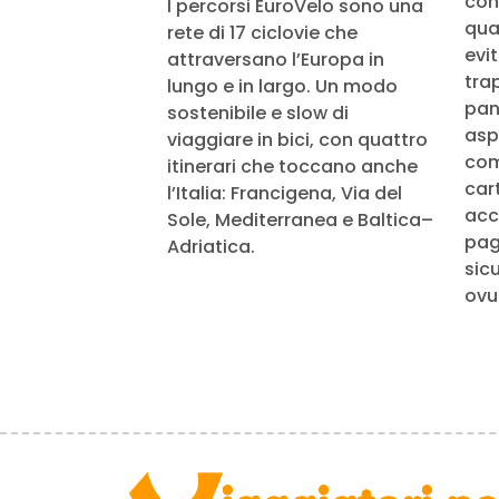
cont
I percorsi EuroVelo sono una
qua
rete di 17 ciclovie che
evi
attraversano l’Europa in
tra
lungo e in largo. Un modo
pan
sostenibile e slow di
aspe
viaggiare in bici, con quattro
com
itinerari che toccano anche
cart
l’Italia: Francigena, Via del
acc
Sole, Mediterranea e Baltica–
pag
Adriatica.
sic
ovu