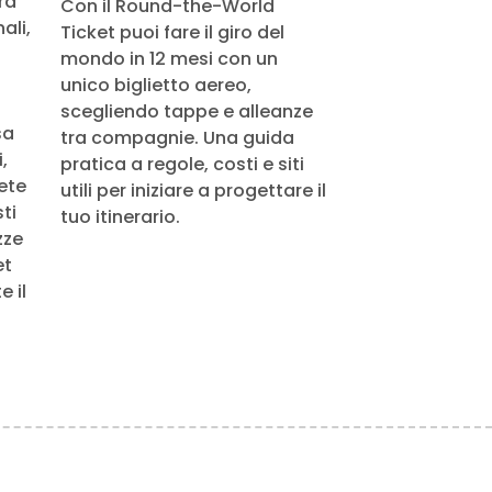
ra
Con il Round-the-World
ali,
Ticket puoi fare il giro del
mondo in 12 mesi con un
unico biglietto aereo,
scegliendo tappe e alleanze
sa
tra compagnie. Una guida
,
pratica a regole, costi e siti
rete
utili per iniziare a progettare il
ti
tuo itinerario.
zze
et
 il