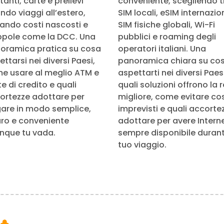
anti, carte e prelievi
conveniente, scegliendo t
ndo viaggi all’estero,
SIM locali, eSIM internazion
tando costi nascosti e
SIM fisiche globali, Wi-Fi
ppole come la DCC. Una
pubblici e roaming degli
oramica pratica su cosa
operatori italiani. Una
ttarsi nei diversi Paesi,
panoramica chiara su co
e usare al meglio ATM e
aspettarti nei diversi Paesi
e di credito e quali
quali soluzioni offrono la 
ortezze adottare per
migliore, come evitare cos
are in modo semplice,
imprevisti e quali accorte
uro e conveniente
adottare per avere Intern
nque tu vada.
sempre disponibile durante
tuo viaggio.