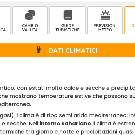
CAMBIO
GUIDE
PREVISIONI
D
ICA
VALUTA
TURISTICHE
METEO
DATI CLIMATICI
tico, con estati molto calde e secche e precipi
atiche mostrano temperature estive che possono sup
editerranea.
ngasi) il clima è di tipo semi arido mediterraneo: i
e secche. Nell’
interno sahariano
il clima è estre
termiche tra giorno e notte e precipitazioni quasi 