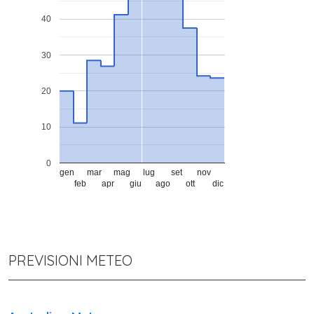
40
30
20
10
0
gen
mar
mag
lug
set
nov
feb
apr
giu
ago
ott
dic
PREVISIONI METEO