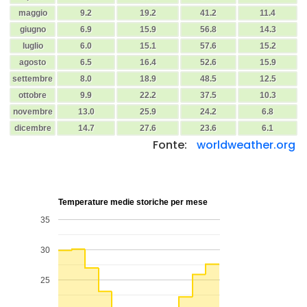
maggio
9.2
19.2
41.2
11.4
giugno
6.9
15.9
56.8
14.3
luglio
6.0
15.1
57.6
15.2
agosto
6.5
16.4
52.6
15.9
settembre
8.0
18.9
48.5
12.5
ottobre
9.9
22.2
37.5
10.3
novembre
13.0
25.9
24.2
6.8
dicembre
14.7
27.6
23.6
6.1
Fonte:
worldweather.org
Temperature medie storiche per mese
35
30
25