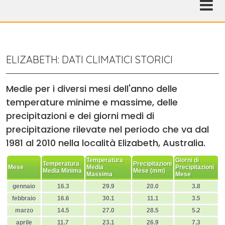
ELIZABETH: DATI CLIMATICI STORICI
Medie per i diversi mesi dell'anno delle
temperature minime e massime, delle
precipitazioni e dei giorni medi di
precipitazione rilevate nel periodo che va dal
1981 al 2010 nella località Elizabeth, Australia.
Temperatura
Giorni di
Temperatura
Precipitazioni
Mese
Media
Precipitazioni
Media Minima
Mese (mm)
Massima
Mese
gennaio
16.3
29.9
20.0
3.8
febbraio
16.6
30.1
11.1
3.5
marzo
14.5
27.0
28.5
5.2
aprile
11.7
23.1
26.9
7.3