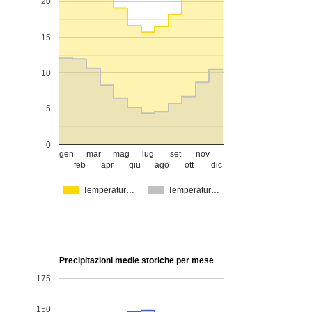
20
15
10
5
0
gen
mar
mag
lug
set
nov
feb
apr
giu
ago
ott
dic
Temperatur…
Temperatur…
Precipitazioni medie storiche per mese
175
150