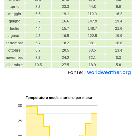
aprile
8.3
23.3
44.8
9.0
maggio
6.5
19.1
110.9
16.2
giugno
5.2
16.6
147.9
19.4
luglio
4.4
15.7
148.7
21.6
agosto
4.6
16.5
122.5
19.9
settembre
5.7
18.2
88.1
16.6
ottobre
6.7
20.5
63.5
13.4
novembre
8.7
24.2
32.1
8.3
dicembre
10.5
27.5
18.9
5.0
Fonte:
worldweather.org
Temperature medie storiche per mese
30
25