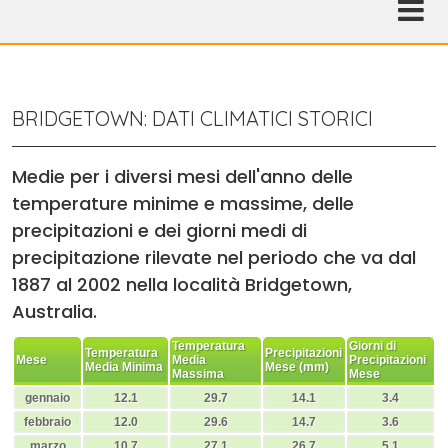
BRIDGETOWN: DATI CLIMATICI STORICI
Medie per i diversi mesi dell'anno delle
temperature minime e massime, delle
precipitazioni e dei giorni medi di
precipitazione rilevate nel periodo che va dal
1887 al 2002 nella località Bridgetown,
Australia.
Temperatura
Giorni di
Temperatura
Precipitazioni
Mese
Media
Precipitazioni
Media Minima
Mese (mm)
Massima
Mese
gennaio
12.1
29.7
14.1
3.4
febbraio
12.0
29.6
14.7
3.6
marzo
10.7
27.1
26.7
5.1