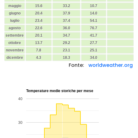
maggio
15.6
33.2
10.7
giugno
20.4
37.9
14.0
luglio
23.4
37.4
54.1
agosto
22.6
36.0
76.7
settembre
20.1
34.7
41.7
ottobre
13.7
29.2
27.7
novembre
7.8
23.1
25.1
dicembre
4.3
18.3
34.0
Fonte:
worldweather.org
Temperature medie storiche per mese
40
30