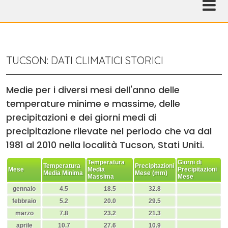
TUCSON: DATI CLIMATICI STORICI
Medie per i diversi mesi dell'anno delle
temperature minime e massime, delle
precipitazioni e dei giorni medi di
precipitazione rilevate nel periodo che va dal
1981 al 2010 nella località Tucson, Stati Uniti.
Temperatura
Giorni di
Temperatura
Precipitazioni
Mese
Media
Precipitazioni
Media Minima
Mese (mm)
Massima
Mese
gennaio
4.5
18.5
32.8
febbraio
5.2
20.0
29.5
marzo
7.8
23.2
21.3
aprile
10.7
27.6
10.9