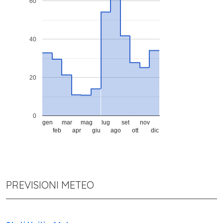
60
40
20
0
gen
mar
mag
lug
set
nov
feb
apr
giu
ago
ott
dic
PREVISIONI METEO