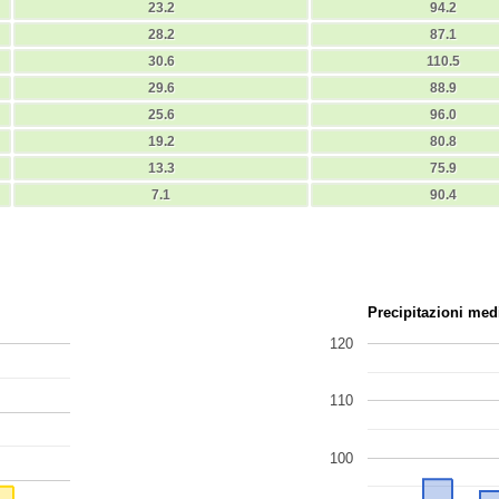
23.2
94.2
28.2
87.1
30.6
110.5
29.6
88.9
25.6
96.0
19.2
80.8
13.3
75.9
7.1
90.4
Precipitazioni med
120
110
100