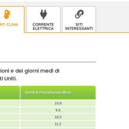
ATI CLIMA
CORRENTE
SITI
ELETTRICA
INTERESSANTI
oni e dei giorni medi di
 Uniti.
Giorni di Precipitazioni Mese
10.6
9.4
10.5
11.3