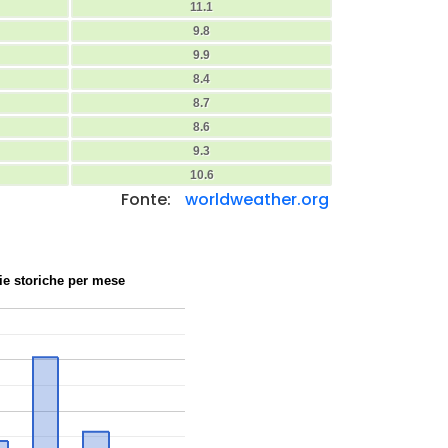
11.1
9.8
9.9
8.4
8.7
8.6
9.3
10.6
Fonte:
worldweather.org
ie storiche per mese