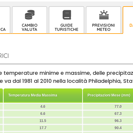
CAMBIO
GUIDE
PREVISIONI
D
ICA
VALUTA
TURISTICHE
METEO
ICI
lle temperature minime e massime, delle precipitazi
va dal 1981 al 2010 nella località Philadelphia, Stati
Temperatura Media Massima
Precipitazioni Mese (mm)
4.6
77.0
6.6
67.3
11.5
96.3
17.7
90.4