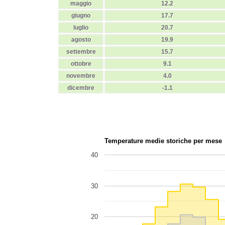
maggio
12.2
giugno
17.7
luglio
20.7
agosto
19.9
settembre
15.7
ottobre
9.1
novembre
4.0
dicembre
-1.1
Temperature medie storiche per mese
40
30
20