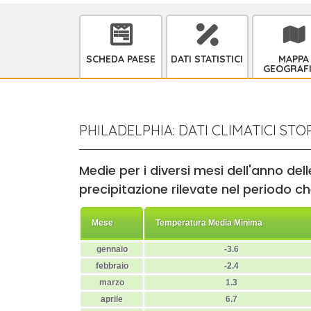
SCHEDA PAESE
DATI STATISTICI
MAPPA
GEOGRAF
PHILADELPHIA: DATI CLIMATICI STOR
Medie per i diversi mesi dell'anno de
precipitazione rilevate nel periodo che 
Mese
Temperatura Media Minima
gennaio
-3.6
febbraio
-2.4
marzo
1.3
aprile
6.7