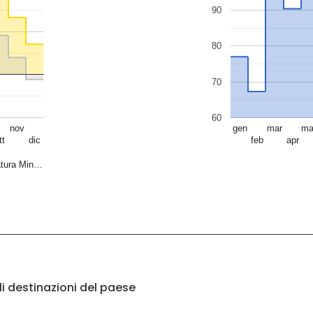
90
80
70
60
nov
gen
mar
ma
tt
dic
feb
apr
tura Min…
li destinazioni del paese