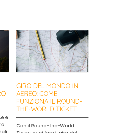
GIRO DEL MONDO IN
RO
AEREO: COME
FUNZIONA IL ROUND-
THE-WORLD TICKET
ce e
ra
Con il Round-the-World
ali,
Ticket puoi fare il giro del