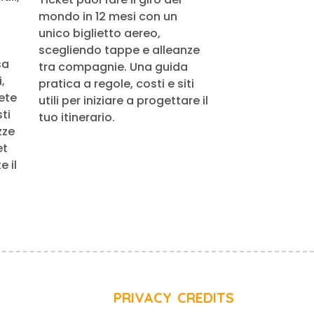
mondo in 12 mesi con un
unico biglietto aereo,
scegliendo tappe e alleanze
sa
tra compagnie. Una guida
,
pratica a regole, costi e siti
rete
utili per iniziare a progettare il
ti
tuo itinerario.
zze
et
 il
PRIVACY
CREDITS