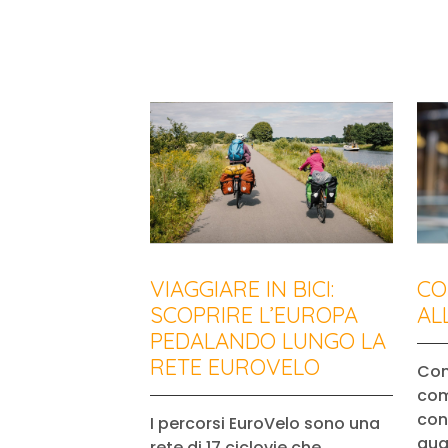
VIAGGIARE IN BICI:
CO
SCOPRIRE L’EUROPA
AL
PEDALANDO LUNGO LA
RETE EUROVELO
Con
com
cont
I percorsi EuroVelo sono una
qua
rete di 17 ciclovie che