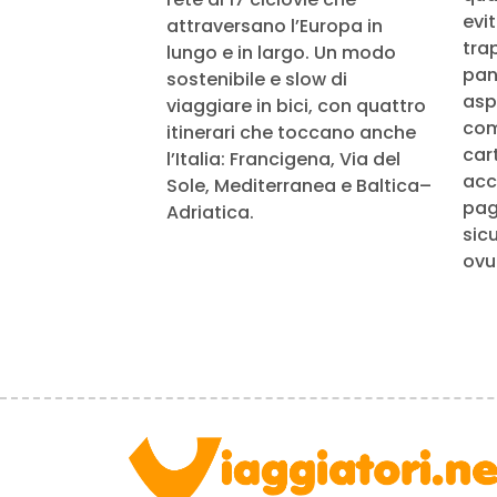
evi
attraversano l’Europa in
tra
lungo e in largo. Un modo
pan
sostenibile e slow di
aspe
viaggiare in bici, con quattro
com
itinerari che toccano anche
cart
l’Italia: Francigena, Via del
acc
Sole, Mediterranea e Baltica–
pag
Adriatica.
sic
ovu