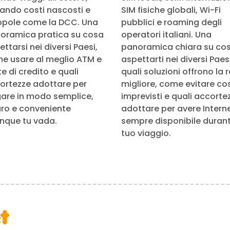
tando costi nascosti e
SIM fisiche globali, Wi-Fi
ppole come la DCC. Una
pubblici e roaming degli
oramica pratica su cosa
operatori italiani. Una
ttarsi nei diversi Paesi,
panoramica chiara su co
e usare al meglio ATM e
aspettarti nei diversi Paesi
e di credito e quali
quali soluzioni offrono la 
ortezze adottare per
migliore, come evitare cos
are in modo semplice,
imprevisti e quali accorte
uro e conveniente
adottare per avere Intern
nque tu vada.
sempre disponibile durante
tuo viaggio.