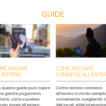
GUIDE
ME PAGARE
COME RESTARE
L’ESTERO
CONNESSI ALL’ESTE
 questa guida puoi capire
Come restare connesso
e gestire pagamenti,
all’estero in modo sempli
anti, carte e prelievi
conveniente, scegliendo t
ndo viaggi all’estero,
SIM locali, eSIM internazion