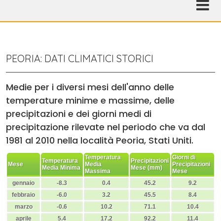
PEORIA: DATI CLIMATICI STORICI
Medie per i diversi mesi dell'anno delle
temperature minime e massime, delle
precipitazioni e dei giorni medi di
precipitazione rilevate nel periodo che va dal
1981 al 2010 nella località Peoria, Stati Uniti.
Temperatura
Giorni di
Temperatura
Precipitazioni
Mese
Media
Precipitazioni
Media Minima
Mese (mm)
Massima
Mese
gennaio
-8.3
0.4
45.2
9.2
febbraio
-6.0
3.2
45.5
8.4
marzo
-0.6
10.2
71.1
10.4
aprile
5.4
17.2
92.2
11.4