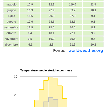
maggio
10.9
22.9
110.0
11.8
giugno
16.3
27.9
89.7
10.1
luglio
18.6
29.8
97.8
9.1
agosto
17.6
28.8
82.3
9.1
settembre
12.9
25.0
80.0
8.1
ottobre
6.4
18.1
72.1
9.2
novembre
0.5
10.2
79.5
9.6
dicembre
-6.1
2.3
61.5
10.1
Fonte:
worldweather.org
Temperature medie storiche per mese
30
20