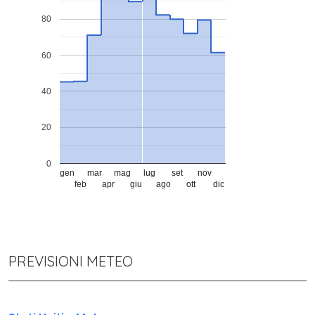
80
60
40
20
0
gen
mar
mag
lug
set
nov
feb
apr
giu
ago
ott
dic
PREVISIONI METEO