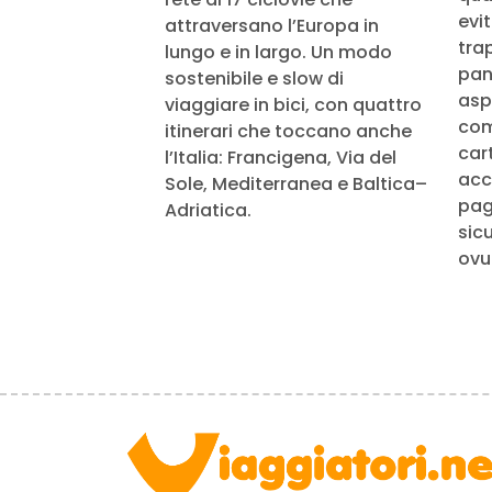
evi
attraversano l’Europa in
tra
lungo e in largo. Un modo
pan
sostenibile e slow di
aspe
viaggiare in bici, con quattro
com
itinerari che toccano anche
cart
l’Italia: Francigena, Via del
acc
Sole, Mediterranea e Baltica–
pag
Adriatica.
sic
ovu