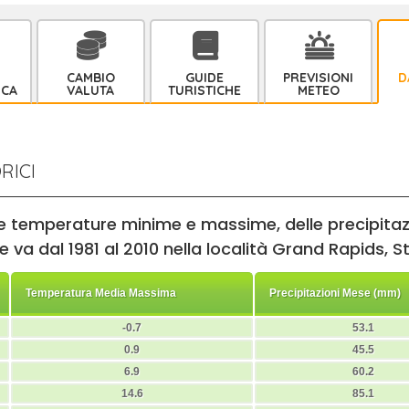
CAMBIO
GUIDE
PREVISIONI
D
ICA
VALUTA
TURISTICHE
METEO
RICI
lle temperature minime e massime, delle precipitazi
 va dal 1981 al 2010 nella località Grand Rapids, Sta
Temperatura Media Massima
Precipitazioni Mese (mm)
-0.7
53.1
0.9
45.5
6.9
60.2
14.6
85.1