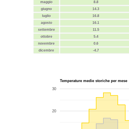
maggio
8.8
giugno
14.3
luglio
16.8
agosto
16.1
settembre
11.5
ottobre
5.4
novembre
0.6
dicembre
-4.7
Temperature medie storiche per mese
30
20