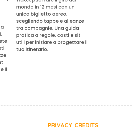
mondo in 12 mesi con un
unico biglietto aereo,
scegliendo tappe e alleanze
sa
tra compagnie. Una guida
,
pratica a regole, costi e siti
rete
utili per iniziare a progettare il
ti
tuo itinerario.
zze
et
 il
PRIVACY
CREDITS