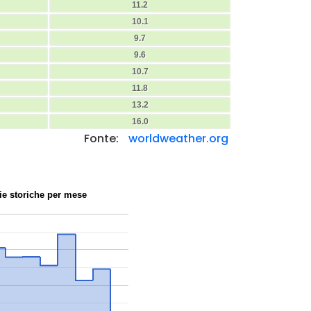
11.2
10.1
9.7
9.6
10.7
11.8
13.2
16.0
Fonte:
worldweather.org
ie storiche per mese