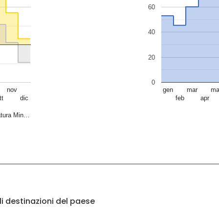
60
40
20
0
nov
gen
mar
ma
tt
dic
feb
apr
tura Min…
li destinazioni del paese