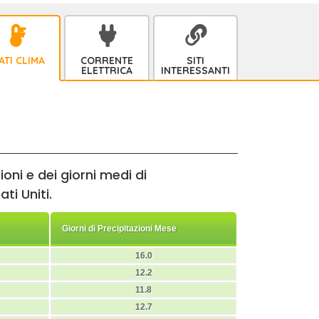
ATI CLIMA
CORRENTE
SITI
ELETTRICA
INTERESSANTI
oni e dei giorni medi di
ti Uniti.
Giorni di Precipitazioni Mese
16.0
12.2
11.8
12.7