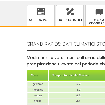
SCHEDA PAESE
DATI STATISTICI
MAPPA
GEOGRAF
GRAND RAPIDS: DATI CLIMATICI STO
Medie per i diversi mesi dell'anno de
precipitazione rilevate nel periodo che
Mese
Temperatura Media Minima
gennaio
-7.7
febbraio
-6.7
marzo
-2.8
aprile
3.2