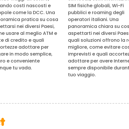
tando costi nascosti e
SIM fisiche globali, Wi-Fi
ppole come la DCC. Una
pubblici e roaming degli
oramica pratica su cosa
operatori italiani. Una
ttarsi nei diversi Paesi,
panoramica chiara su co
e usare al meglio ATM e
aspettarti nei diversi Paesi
e di credito e quali
quali soluzioni offrono la 
ortezze adottare per
migliore, come evitare cos
are in modo semplice,
imprevisti e quali accorte
uro e conveniente
adottare per avere Intern
nque tu vada.
sempre disponibile durante
tuo viaggio.