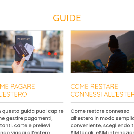
GUIDE
ME PAGARE
COME RESTARE
L’ESTERO
CONNESSI ALL’ESTE
 questa guida puoi capire
Come restare connesso
e gestire pagamenti,
all’estero in modo sempli
anti, carte e prelievi
conveniente, scegliendo t
ndo viaggi all’estero,
SIM locali, eSIM internazion