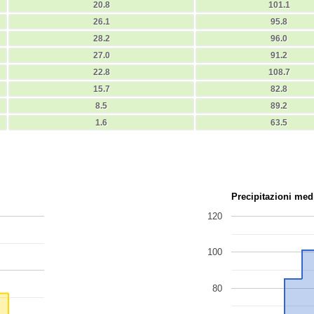
20.8
101.1
26.1
95.8
28.2
96.0
27.0
91.2
22.8
108.7
15.7
82.8
8.5
89.2
1.6
63.5
Precipitazioni med
120
100
80