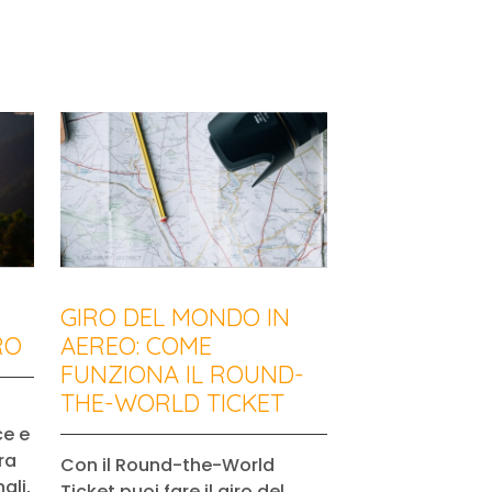
GIRO DEL MONDO IN
RO
AEREO: COME
FUNZIONA IL ROUND-
THE-WORLD TICKET
ce e
ra
Con il Round-the-World
ali,
Ticket puoi fare il giro del