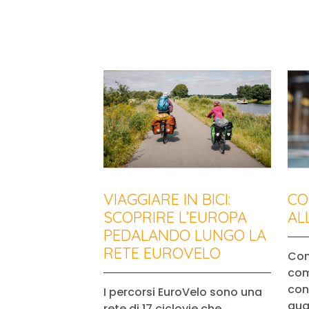
VIAGGIARE IN BICI:
CO
SCOPRIRE L’EUROPA
AL
PEDALANDO LUNGO LA
RETE EUROVELO
Con
com
cont
I percorsi EuroVelo sono una
qua
rete di 17 ciclovie che