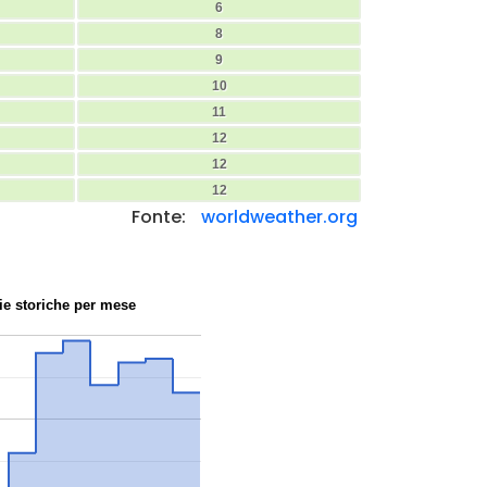
6
8
9
10
11
12
12
12
Fonte:
worldweather.org
ie storiche per mese