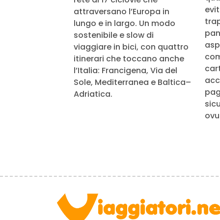
evi
attraversano l’Europa in
tra
lungo e in largo. Un modo
pan
sostenibile e slow di
aspe
viaggiare in bici, con quattro
com
itinerari che toccano anche
cart
l’Italia: Francigena, Via del
acc
Sole, Mediterranea e Baltica–
pag
Adriatica.
sic
ovu