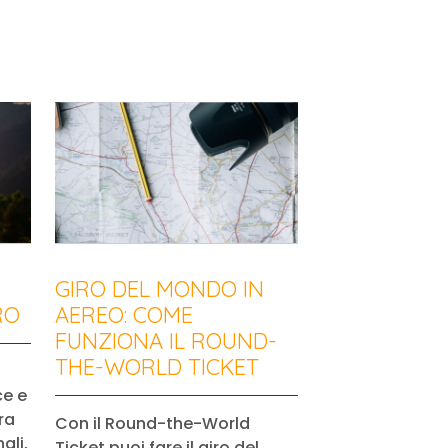
GIRO DEL MONDO IN
RO
AEREO: COME
FUNZIONA IL ROUND-
THE-WORLD TICKET
ce e
ra
Con il Round-the-World
ali,
Ticket puoi fare il giro del