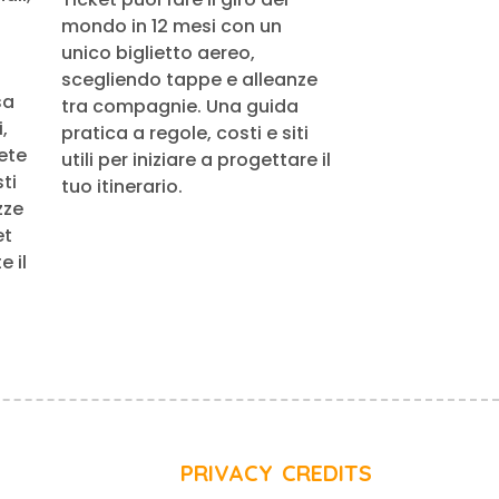
mondo in 12 mesi con un
unico biglietto aereo,
scegliendo tappe e alleanze
sa
tra compagnie. Una guida
,
pratica a regole, costi e siti
rete
utili per iniziare a progettare il
ti
tuo itinerario.
zze
et
 il
PRIVACY
CREDITS