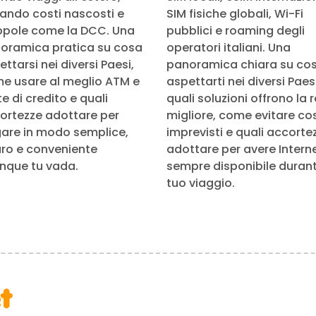
tando costi nascosti e
SIM fisiche globali, Wi-Fi
ppole come la DCC. Una
pubblici e roaming degli
oramica pratica su cosa
operatori italiani. Una
ttarsi nei diversi Paesi,
panoramica chiara su co
e usare al meglio ATM e
aspettarti nei diversi Paesi
e di credito e quali
quali soluzioni offrono la 
ortezze adottare per
migliore, come evitare cos
are in modo semplice,
imprevisti e quali accorte
uro e conveniente
adottare per avere Intern
nque tu vada.
sempre disponibile durante
tuo viaggio.