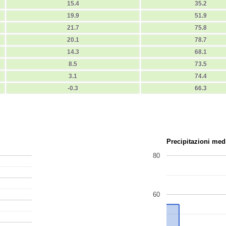
15.4
35.2
19.9
51.9
21.7
75.8
20.1
78.7
14.3
68.1
8.5
73.5
3.1
74.4
-0.3
66.3
Precipitazioni med
80
60