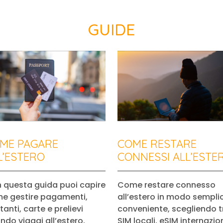
GUIDE
ME PAGARE
COME RESTARE
L’ESTERO
CONNESSI ALL’ESTE
 questa guida puoi capire
Come restare connesso
e gestire pagamenti,
all’estero in modo sempli
anti, carte e prelievi
conveniente, scegliendo t
ndo viaggi all’estero,
SIM locali, eSIM internazion