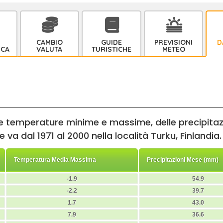
CAMBIO
GUIDE
PREVISIONI
D
ICA
VALUTA
TURISTICHE
METEO
lle temperature minime e massime, delle precipitazi
 va dal 1971 al 2000 nella località Turku, Finlandia.
Temperatura Media Massima
Precipitazioni Mese (mm)
-1.9
54.9
-2.2
39.7
1.7
43.0
7.9
36.6