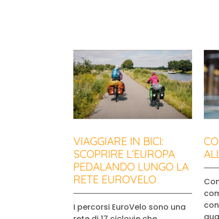
VIAGGIARE IN BICI:
CO
SCOPRIRE L’EUROPA
AL
PEDALANDO LUNGO LA
RETE EUROVELO
Con
com
cont
I percorsi EuroVelo sono una
qua
rete di 17 ciclovie che