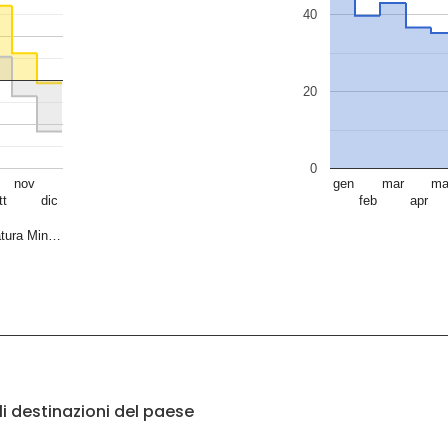
40
20
0
nov
gen
mar
ma
tt
dic
feb
apr
tura Min…
li destinazioni del paese