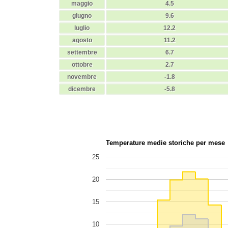
maggio
4.5
giugno
9.6
luglio
12.2
agosto
11.2
settembre
6.7
ottobre
2.7
novembre
-1.8
dicembre
-5.8
Temperature medie storiche per mese
25
20
15
10