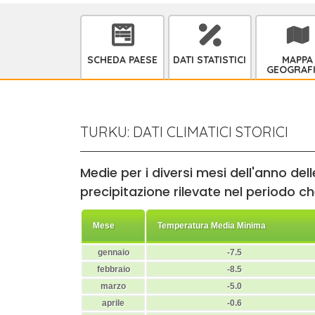
SCHEDA PAESE
DATI STATISTICI
MAPPA
GEOGRAF
TURKU: DATI CLIMATICI STORICI
Medie per i diversi mesi dell'anno de
precipitazione rilevate nel periodo che
Mese
Temperatura Media Minima
gennaio
-7.5
febbraio
-8.5
marzo
-5.0
aprile
-0.6