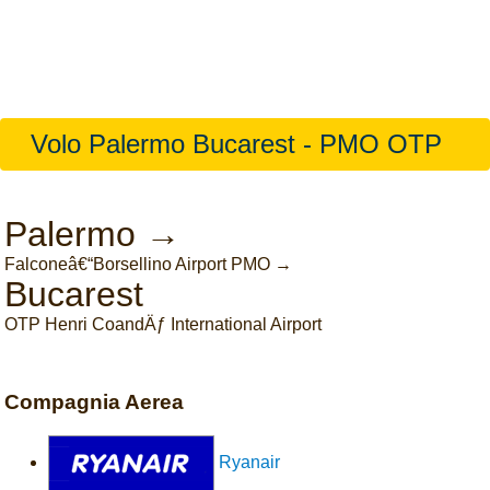
Volo Palermo Bucarest - PMO OTP
Palermo →
Falconeâ€“Borsellino Airport PMO →
Bucarest
OTP Henri CoandÄƒ International Airport
Compagnia Aerea
Ryanair