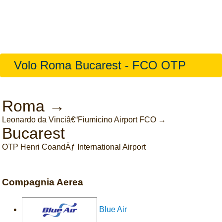
Volo Roma Bucarest - FCO OTP
Roma →
Leonardo da Vinciâ€“Fiumicino Airport FCO →
Bucarest
OTP Henri CoandÄƒ International Airport
Compagnia Aerea
Blue Air