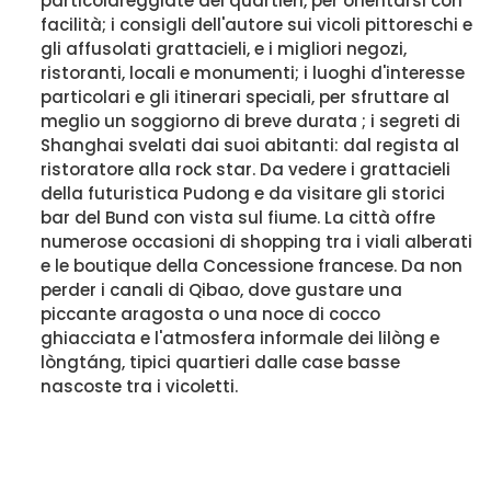
particolareggiate dei quartieri, per orientarsi con
facilità; i consigli dell'autore sui vicoli pittoreschi e
gli affusolati grattacieli, e i migliori negozi,
ristoranti, locali e monumenti; i luoghi d'interesse
particolari e gli itinerari speciali, per sfruttare al
meglio un soggiorno di breve durata ; i segreti di
Shanghai svelati dai suoi abitanti: dal regista al
ristoratore alla rock star. Da vedere i grattacieli
della futuristica Pudong e da visitare gli storici
bar del Bund con vista sul fiume. La città offre
numerose occasioni di shopping tra i viali alberati
e le boutique della Concessione francese. Da non
perder i canali di Qibao, dove gustare una
piccante aragosta o una noce di cocco
ghiacciata e l'atmosfera informale dei lilòng e
lòngtáng, tipici quartieri dalle case basse
nascoste tra i vicoletti.