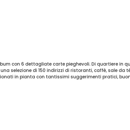
um con 6 dettagliate carte pieghevoli. Di quartiere in quar
a selezione di 150 indirizzi di ristoranti, caffè, sale da tè
sizionati in pianta con tantissimi suggerimenti pratici, buon