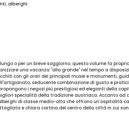
nti, alberghi
 lungo o per un breve soggiorno, questo volume fa proprio
ganizzare una vacanza "alla grande" nel tempo a disposizio
icchiti con gli orari dei principali musei e monumenti, gu
ell'artigianato, seducente combinazione di gusto e pratici
propongono i negozi più prestigiosi ed eleganti della capi
igliori specialità della tradizione austriaca. Accanto ad al
berghi di classe medio-alta che offrono un'ospitalità cal
agliata e chiara cartina del centro della città in cui son