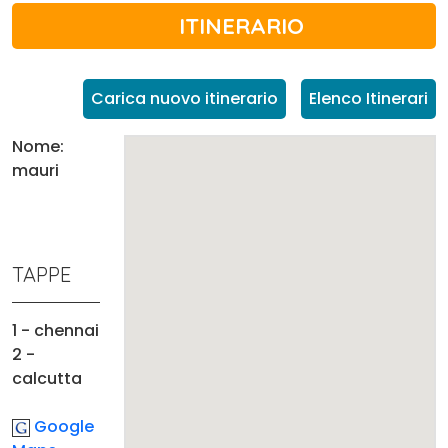
ITINERARIO
Carica nuovo itinerario
Elenco Itinerari
Nome:
mauri
TAPPE
1 - chennai
2 -
calcutta
Google