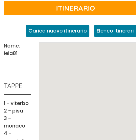
ITINERARIO
Carica nuovo itinerario
Elenco Itinerari
Nome:
ieia81
TAPPE
1 - viterbo
2 - pisa
3 -
monaco
4 -