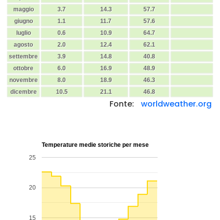
maggio
3.7
14.3
57.7
giugno
1.1
11.7
57.6
luglio
0.6
10.9
64.7
agosto
2.0
12.4
62.1
settembre
3.9
14.8
40.8
ottobre
6.0
16.9
48.9
novembre
8.0
18.9
46.3
dicembre
10.5
21.1
46.8
Fonte:
worldweather.org
Temperature medie storiche per mese
25
20
15