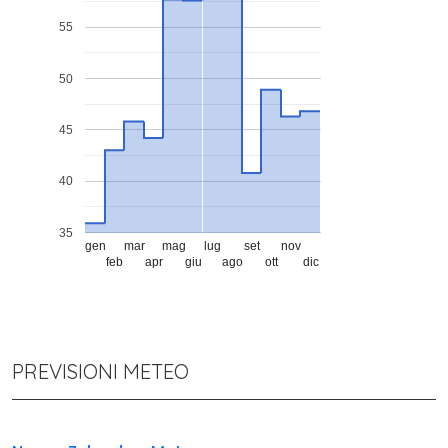
55
50
45
40
35
gen
mar
mag
lug
set
nov
feb
apr
giu
ago
ott
dic
PREVISIONI METEO