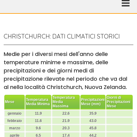
CHRISTCHURCH: DATI CLIMATICI STORICI
Medie per i diversi mesi dell'anno delle
temperature minime e massime, delle
precipitazioni e dei giorni medi di
precipitazione rilevate nel periodo che va dal
al nella località Christchurch, Nuova Zelanda.
Temperatura
Giorni di
Temperatura
Precipitazioni
Mese
Media
Precipitazioni
Media Minima
Mese (mm)
Massima
Mese
gennaio
11.9
22.6
35.9
febbraio
11.6
21.9
43.0
marzo
9.6
20.3
45.8
aprile
6.5
17.4
44.2