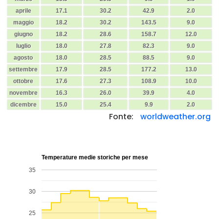
aprile
17.1
30.2
42.9
2.0
maggio
18.2
30.2
143.5
9.0
giugno
18.2
28.6
158.7
12.0
luglio
18.0
27.8
82.3
9.0
agosto
18.0
28.5
88.5
9.0
settembre
17.9
28.5
177.2
13.0
ottobre
17.6
27.3
108.9
10.0
novembre
16.3
26.0
39.9
4.0
dicembre
15.0
25.4
9.9
2.0
Fonte:
worldweather.org
Temperature medie storiche per mese
35
30
25