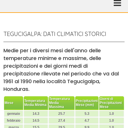
TEGUCIGALPA: DATI CLIMATICI STORICI
Medie per i diversi mesi dell'anno delle
temperature minime e massime, delle
precipitazioni e dei giorni medi di
precipitazione rilevate nel periodo che va dal
1961 al 1990 nella località Tegucigalpa,
Honduras.
Temperatura
Giorni di
Temperatura
Precipitazioni
Mese
Media
Precipitazioni
Media Minima
Mese (mm)
Massima
Mese
gennaio
14.3
25.7
5.3
1.0
febbraio
14.5
27.4
4.7
1.0
marzo
15.5
29.5
9.9
1.0